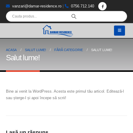
vanzari@damar-residence.ro
|
0756.712.140
ACASA
SALUT LUME!
FĂRĂ CATEGORIE
SALUT LUME!
Salut lume!
Bine ai venit la WordPress. Acesta este primul tău articol. Editează-l
sau șterge-l și apoi începe să scrii!
Lasă un răspuns