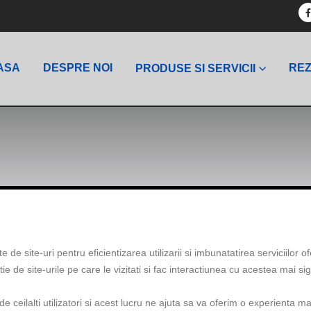
ASA
DESPRE NOI
REZ
PRODUSE SI SERVICII
e site-uri pentru eficientizarea utilizarii si imbunatatirea serviciilor of
ie de site-urile pe care le vizitati si fac interactiunea cu acestea mai si
de ceilalti utilizatori si acest lucru ne ajuta sa va oferim o experienta 