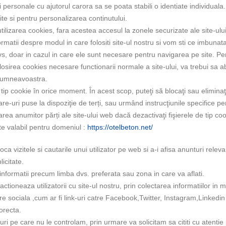
ii personale cu ajutorul carora sa se poata stabili o identiate individuala.
te si pentru personalizarea continutului.
tilizarea cookies, fara acestea accesul la zonele securizate ale site-ulu
ormatii despre modul in care folositi site-ul nostru si vom sti ce imbunat
s, doar in cazul in care ele sunt necesare pentru navigarea pe site. Per
sirea cookies necesare functionarii normale a site-ului, va trebui sa 
l dumneavoastra.
ip cookie în orice moment. În acest scop, puteţi să blocaţi sau eliminaţi f
re-uri puse la dispoziţie de terți, sau urmând instrucţiunile specifice p
area anumitor părți ale site-ului web dacă dezactivaţi fişierele de tip coo
e valabil pentru domeniul :
https://otelbeton.net/
 vizitele si cautarile unui utilizator pe web si a-i afisa anunturi releva
icitate.
nformatii precum limba dvs. preferata sau zona in care va aflati.
tioneaza utilizatorii cu site-ul nostru, prin colectarea informatiilor in
e sociala ,cum ar fi link-uri catre Facebook,Twitter, Instagram,Linkedin 
orecta.
uri pe care nu le controlam, prin urmare va solicitam sa cititi cu atentie pol