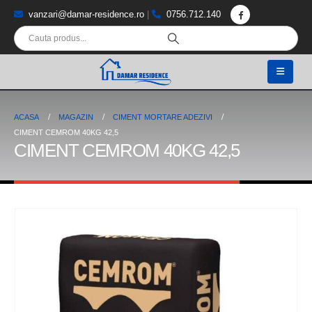
vanzari@damar-residence.ro
|
0756.712.140
ACASA
MAGAZIN
CIMENT MORTARE ADEZIVI
CIMENT CEMROM 40KG 42,5
CIMENT CEMROM 40KG 42,5