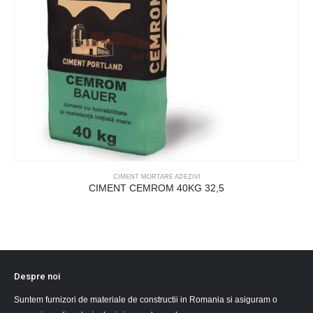
CIMENT MORTARE ADEZIVI
Baumit mm50
Despre noi
Suntem furnizori de materiale de constructii in Romania si asiguram o
acoperire nationala, inclusiv in zonele rurale.
PROGRAM:
Luni-Vineri: 08:00-17:00
Sambata-Duminica: Inchis
A.N.P.C
Informatii